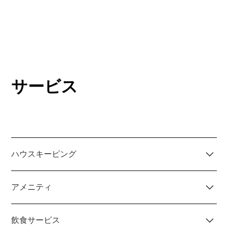
ハウスキーピング
エアコン
共有スペース
IHホットプレート
アメニティ
テレビ
ランドリー
飲食サービス
電子レンジ
サービス
フィットネス
荷物預かり
ハウスキーピング
環境への配慮と快適なご滞在の両立のため、長期でご宿
アメニティ
泊のお客様には、ご滞在日数に応じた清掃サービスをご
用意しております。4泊の場合は1回、その後は3泊ごと
日用品やアメニティは、
各フロア
のアメニティラックよ
に1回ずつ清掃が追加されます（例：7泊で2回、10泊で3
飲食サービス
り、必要な分をいつでもお取りいただけます。
回）。清掃日は、ご滞在期間中にできるだけ均等な間隔